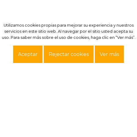
Utilizamos cookies propias para mejorar su experiencia y nuestros
Utilizamos cookies propias para mejorar su experiencia y nuestros
servicios en este sitio web. Al navegar por el sitio usted acepta su
servicios en este sitio web. Al navegar por el sitio usted acepta su
uso. Para saber más sobre el uso de cookies, haga clic en “Ver más”.
uso. Para saber más sobre el uso de cookies, haga clic en “Ver más”.
Aceptar
Aceptar
Rejectar cookies
Rejectar cookies
Ver más
Ver más
Exclusivo