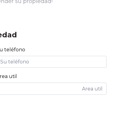
vender su propiedad!
edad
u teléfono
rea util