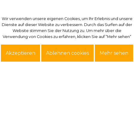
Wir verwenden unsere eigenen Cookies, um Ihr Erlebnis und unsere
Wir verwenden unsere eigenen Cookies, um Ihr Erlebnis und unsere
Dienste auf dieser Website zu verbessern. Durch das Surfen auf der
Dienste auf dieser Website zu verbessern. Durch das Surfen auf der
Website stimmen Sie der Nutzung zu. Um mehr über die
Website stimmen Sie der Nutzung zu. Um mehr über die
Verwendung von Cookies zu erfahren, klicken Sie auf “Mehr sehen“
Verwendung von Cookies zu erfahren, klicken Sie auf “Mehr sehen“
Akzeptieren
Akzeptieren
Ablehnen cookies
Ablehnen cookies
Mehr sehen
Mehr sehen
Exklusiv