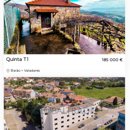
Quinta T1
185 000 €
Baião > Valadares