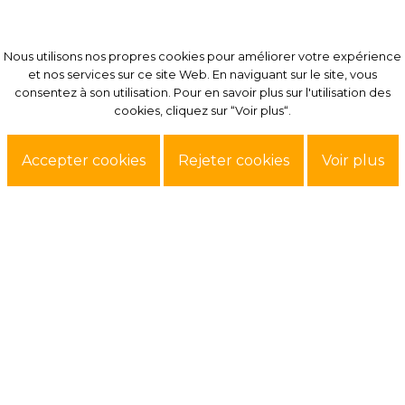
Nous utilisons nos propres cookies pour améliorer votre expérience
Nous utilisons nos propres cookies pour améliorer votre expérience
et nos services sur ce site Web. En naviguant sur le site, vous
et nos services sur ce site Web. En naviguant sur le site, vous
consentez à son utilisation. Pour en savoir plus sur l'utilisation des
consentez à son utilisation. Pour en savoir plus sur l'utilisation des
cookies, cliquez sur “Voir plus“.
cookies, cliquez sur “Voir plus“.
Accepter cookies
Accepter cookies
Rejeter cookies
Rejeter cookies
Voir plus
Voir plus
Exclusif