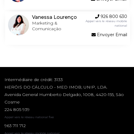
926 800 630
Vanessa Lourenço
Appel vers le réseau mobile
Marketing &
national
Comunicação
Envoyer Email
Intermédiaire de crédit: 3133
HERÓIS DO CÁLCULO - MED IMOB, UNIP, LDA.
Avenida General Humberto Delgado, 1008, 4420-155, São
Cosme
224 805 939
Appel vers le réseau national fixe
963 711 712
Appel vers le réseau mobile national