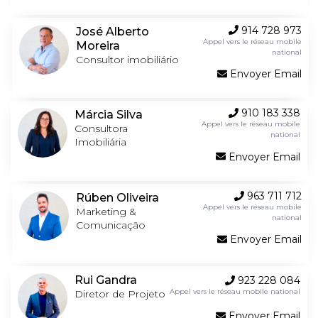
914 728 973
José Alberto
Appel vers le réseau mobile
Moreira
national
Consultor imobiliário
Envoyer Email
910 183 338
Márcia Silva
Appel vers le réseau mobile
Consultora
national
Imobiliária
Envoyer Email
963 711 712
Rúben Oliveira
Appel vers le réseau mobile
Marketing &
national
Comunicação
Envoyer Email
Rui Gandra
923 228 084
Appel vers le réseau mobile national
Diretor de Projeto
Envoyer Email