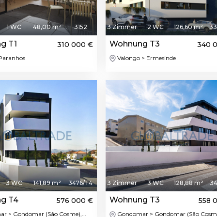
1 WC
48,00 m²
3152
3 Zimmer
2 WC
126,60 m²
33
g T1
Wohnung T3
310 000 €
340 
Paranhos
Valongo > Ermesinde
Featured
Feat
3 WC
141,89 m²
3476/T4
3 Zimmer
3 WC
128,88 m²
34
g T4
Wohnung T3
576 000 €
558 
 > Gondomar (São Cosme),...
Gondomar > Gondomar (São Cosme)