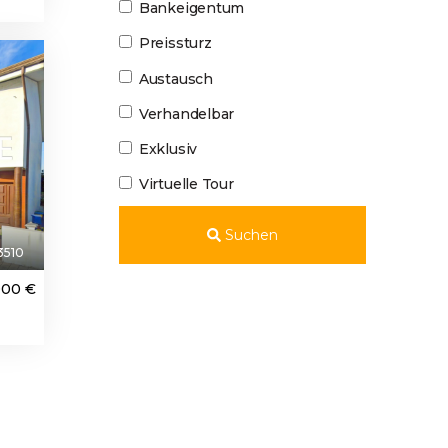
Bankeigentum
Preissturz
ured
Austausch
Verhandelbar
Exklusiv
Virtuelle Tour
Suchen
3510
000 €