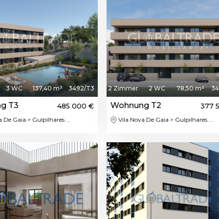
3 WC
137,40 m²
3492/T3
2 Zimmer
2 WC
78,50 m²
34
g T3
Wohnung T2
485 000 €
377 
 De Gaia > Gulpilhares ...
Vila Nova De Gaia > Gulpilhares ...
Featured
Feat