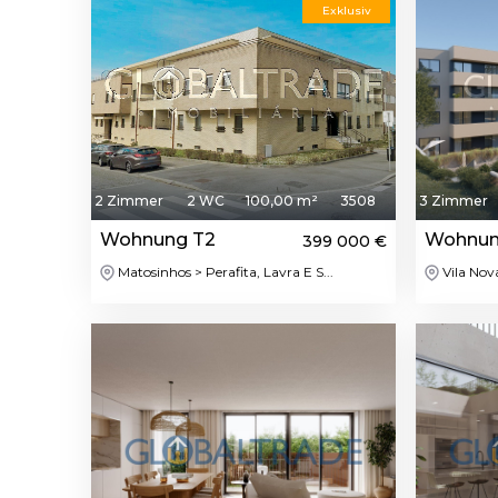
Exklusiv
2 Zimmer
2 WC
100,00 m²
3508
3 Zimmer
Wohnung T2
Wohnun
399 000 €
Matosinhos > Perafita, Lavra E S...
Vila Nova
Featured