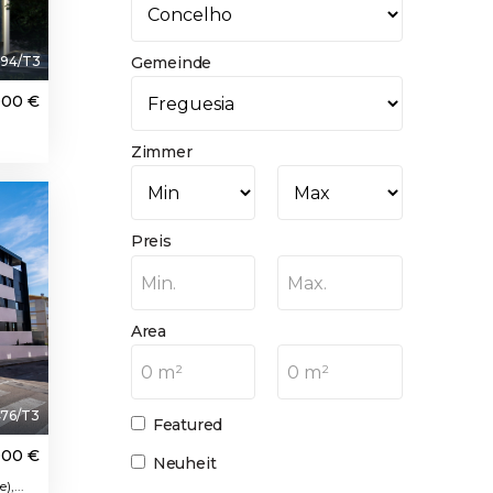
94/T3
Gemeinde
000 €
Zimmer
ured
Preis
Min.
Max.
Area
0 m²
0 m²
76/T3
Featured
000 €
Neuheit
,...