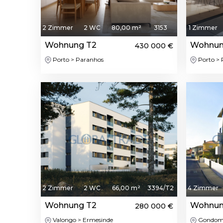
2 Zimmer
2 WC
80,00 m²
3153
1 Zimmer
Wohnung T2
Wohnun
430 000 €
Porto > Paranhos
Porto > 
Featured
2 Zimmer
2 WC
66,00 m²
3394/T2
4 Zimmer
Wohnung T2
Wohnun
280 000 €
Valongo > Ermesinde
Gondomar