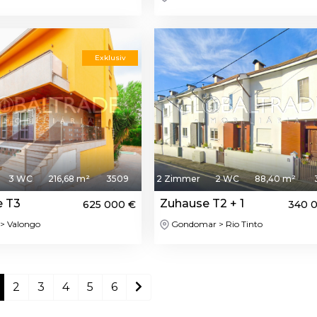
Featured
Feat
Exklusiv
3 WC
216,68 m²
3509
2 Zimmer
2 WC
88,40 m²
e T3
Zuhause T2 + 1
625 000 €
340 
> Valongo
Gondomar > Rio Tinto
2
3
4
5
6