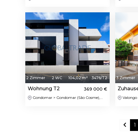
Featured
2 Zimmer
2 WC
104,02 m²
3476/T2
3 Zimmer
Wohnung T2
Zuhaus
369 000 €
Gondomar > Gondomar (São Cosme),...
Valongo 
1