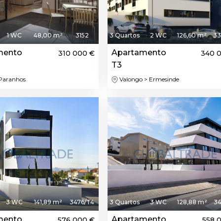
1 WC
48,00 m²
3152
3 Quartos
2 WC
126,60 m²
33
mento
Apartamento
310 000 €
340 
T3
Paranhos
Valongo > Ermesinde
Destaque
Dest
3 WC
141,89 m²
3476/T4
3 Quartos
3 WC
128,88 m²
34
mento
Apartamento
576 000 €
558 