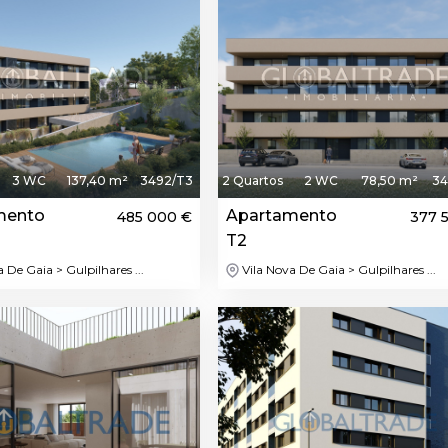
3 WC
137,40 m²
3492/T3
2 Quartos
2 WC
78,50 m²
34
mento
Apartamento
485 000 €
377 
T2
 De Gaia > Gulpilhares ...
Vila Nova De Gaia > Gulpilhares ...
Destaque
Dest