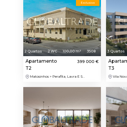
Exclusivo
2 Quartos
2 WC
100,00 m²
3508
3 Quartos
Apartamento
Aparta
399 000 €
T2
T3
Matosinhos > Perafita, Lavra E S...
Vila Nova
Destaque