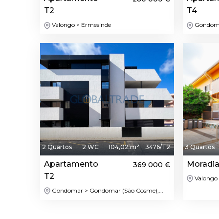
T2
T4
Valongo > Ermesinde
Gondomar
Destaque
2 Quartos
2 WC
104,02 m²
3476/T2
3 Quartos
Apartamento
Moradia
369 000 €
T2
Valongo 
Gondomar > Gondomar (São Cosme),...