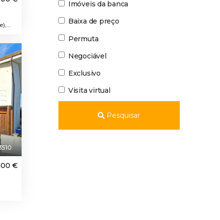
Imóveis da banca
Baixa de preço
,...
Permuta
aque
Negociável
Exclusivo
Visita virtual
Pesquisar
3510
000 €