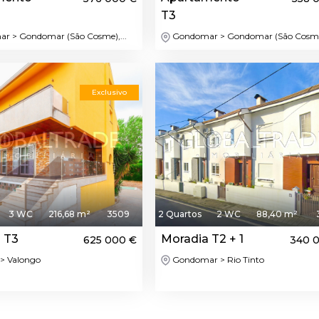
T3
 > Gondomar (São Cosme),...
Gondomar > Gondomar (São Cosme)
Destaque
Dest
Exclusivo
3 WC
216,68 m²
3509
2 Quartos
2 WC
88,40 m²
 T3
Moradia T2 + 1
625 000 €
340 
> Valongo
Gondomar > Rio Tinto