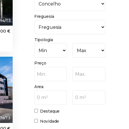
Freguesia
94/T3
000 €
Tipologia
aque
Preço
Min.
Max.
Area
0 m²
0 m²
Destaque
76/T3
Novidade
000 €