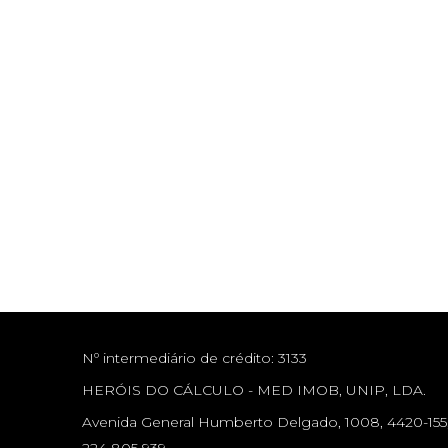
Nº intermediário de crédito: 3133
HERÓIS DO CÁLCULO - MED IMOB, UNIP, LDA.
Avenida General Humberto Delgado, 1008, 4420-15