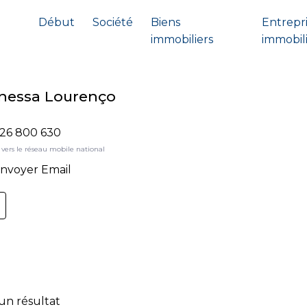
Début
Société
Biens
Entrepr
immobiliers
immobil
nessa Lourenço
26 800 630
vers le réseau mobile national
nvoyer Email
un résultat