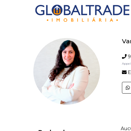
Va
9
Appel 
E
Auc