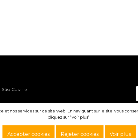
5, São Cosme
t nos services sur ce site Web. En naviguant sur le site, vous consentez 
t nos services sur ce site Web. En naviguant sur le site, vous consentez 
cliquez sur “Voir plus“.
cliquez sur “Voir plus“.
Accepter cookies
Accepter cookies
Rejeter cookies
Rejeter cookies
Voir plus
Voir plus