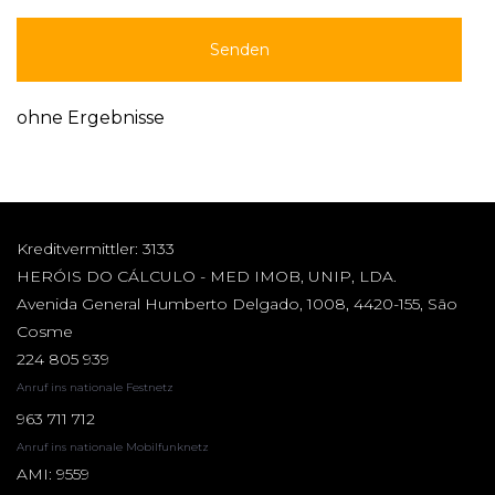
Senden
ohne Ergebnisse
Kreditvermittler: 3133
HERÓIS DO CÁLCULO - MED IMOB, UNIP, LDA.
Avenida General Humberto Delgado, 1008, 4420-155, São
Cosme
224 805 939
Anruf ins nationale Festnetz
963 711 712
Anruf ins nationale Mobilfunknetz
AMI: 9559