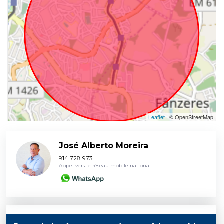
Leaflet
| © OpenStreetMap
José Alberto Moreira
914 728 973
Appel vers le réseau mobile national