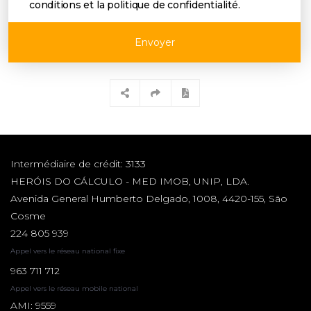
conditions et la politique de confidentialité
.
Envoyer
Intermédiaire de crédit: 3133
HERÓIS DO CÁLCULO - MED IMOB, UNIP, LDA.
Avenida General Humberto Delgado, 1008, 4420-155, São
Cosme
224 805 939
Appel vers le réseau national fixe
963 711 712
Appel vers le réseau mobile national
AMI: 9559